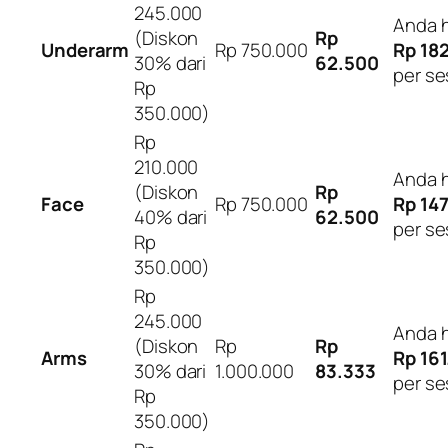
245.000
Anda 
(Diskon
Rp
Underarm
Rp 750.000
Rp 18
30% dari
62.500
per se
Rp
350.000)
Rp
210.000
Anda 
(Diskon
Rp
Face
Rp 750.000
Rp 14
40% dari
62.500
per se
Rp
350.000)
Rp
245.000
Anda 
(Diskon
Rp
Rp
Arms
Rp 16
30% dari
1.000.000
83.333
per se
Rp
350.000)