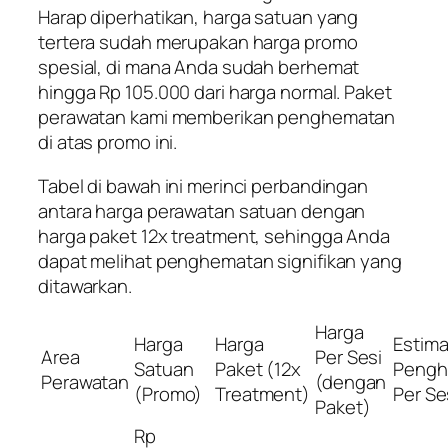
Harap diperhatikan, harga satuan yang
tertera sudah merupakan harga promo
spesial, di mana Anda sudah berhemat
hingga Rp 105.000 dari harga normal. Paket
perawatan kami memberikan penghematan
di atas
promo ini.
Tabel di bawah ini merinci perbandingan
antara harga perawatan satuan dengan
harga paket 12x treatment, sehingga Anda
dapat melihat penghematan signifikan yang
ditawarkan.
Harga
Harga
Harga
Estima
Area
Per Sesi
Satuan
Paket (12x
Pengh
Perawatan
(dengan
(Promo)
Treatment)
Per Se
Paket)
Rp