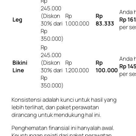
Rp
245.000
Anda 
(Diskon
Rp
Rp
Leg
Rp 16
30% dari
1.000.000
83.333
per se
Rp
350.000)
Rp
245.000
Anda 
Bikini
(Diskon
Rp
Rp
Rp 14
Line
30% dari
1.200.000
100.000
per se
Rp
350.000)
Konsistensi adalah kunci untuk hasil yang
lebih terlihat, dan paket perawatan
dirancang untuk mendukung hal
ini.
Penghematan finansial ini hanyalah awal.
Keuntungan sejati dari paket perawatan