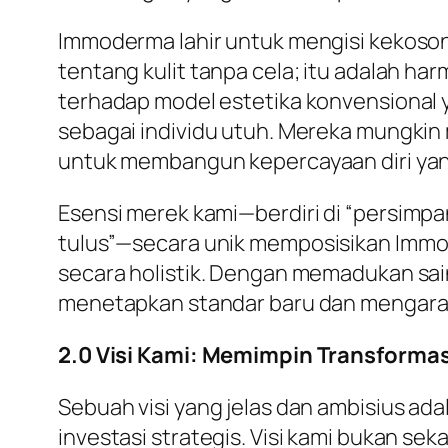
Immoderma lahir untuk mengisi kekoson
tentang kulit tanpa cela; itu adalah harm
terhadap model estetika konvensional 
sebagai individu utuh. Mereka mungkin
untuk membangun kepercayaan diri yang
Esensi merek kami—berdiri di
“persimpa
tulus”
—secara unik memposisikan Immode
secara holistik. Dengan memadukan sa
menetapkan standar baru dan mengarah
2.0 Visi Kami: Memimpin Transformasi
Sebuah visi yang jelas dan ambisius 
investasi strategis. Visi kami bukan s