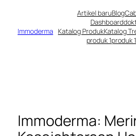
Artikel baru
Blog
Cab
Dashboard
dok
Immoderma
Katalog Produk
Katalog T
produk 1
produk 
Immoderma: Merint