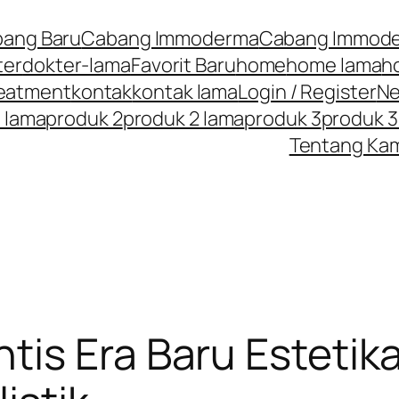
ang Baru
Cabang Immoderma
Cabang Immode
ter
dokter-lama
Favorit Baru
home
home lama
h
reatment
kontak
kontak lama
Login / Register
N
1 lama
produk 2
produk 2 lama
produk 3
produk 3
Tentang Ka
is Era Baru Estetik