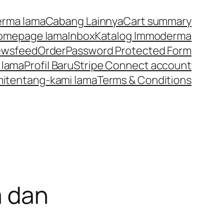
rma lama
Cabang Lainnya
Cart summary
omepage lama
Inbox
Katalog Immoderma
ewsfeed
Order
Password Protected Form
 lama
Profil Baru
Stripe Connect account
mi
tentang-kami lama
Terms & Conditions
a dan