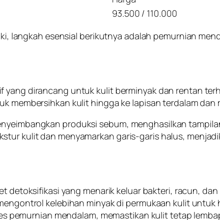
93.500 / 110.000
baiki, langkah esensial berikutnya adalah pemurnian m
f yang dirancang untuk kulit berminyak dan rentan ter
ntuk membersihkan kulit hingga ke lapisan terdalam d
enyeimbangkan produksi sebum, menghasilkan tampilan k
tur kulit dan menyamarkan garis-garis halus, menjadika
 detoksifikasi yang menarik keluar bakteri, racun, dan
ngontrol kelebihan minyak di permukaan kulit untuk h
es pemurnian mendalam, memastikan kulit tetap lembap