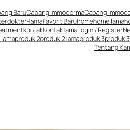
ang Baru
Cabang Immoderma
Cabang Immode
ter
dokter-lama
Favorit Baru
home
home lama
h
reatment
kontak
kontak lama
Login / Register
N
1 lama
produk 2
produk 2 lama
produk 3
produk 3
Tentang Ka