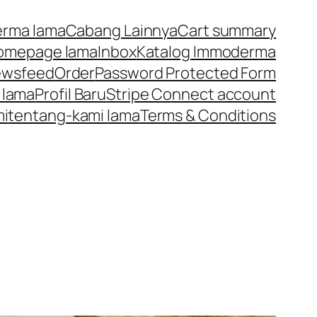
rma lama
Cabang Lainnya
Cart summary
omepage lama
Inbox
Katalog Immoderma
ewsfeed
Order
Password Protected Form
 lama
Profil Baru
Stripe Connect account
mi
tentang-kami lama
Terms & Conditions