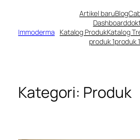
Artikel baru
Blog
Cab
Dashboard
dok
Immoderma
Katalog Produk
Katalog T
produk 1
produk 
Kategori:
Produk