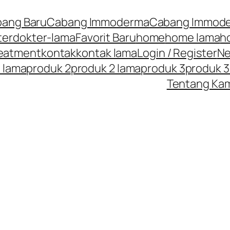
ang Baru
Cabang Immoderma
Cabang Immode
ter
dokter-lama
Favorit Baru
home
home lama
h
reatment
kontak
kontak lama
Login / Register
N
1 lama
produk 2
produk 2 lama
produk 3
produk 3
Tentang Ka