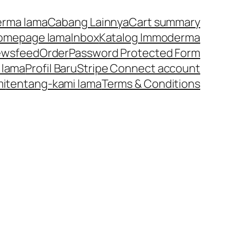
rma lama
Cabang Lainnya
Cart summary
omepage lama
Inbox
Katalog Immoderma
ewsfeed
Order
Password Protected Form
 lama
Profil Baru
Stripe Connect account
mi
tentang-kami lama
Terms & Conditions