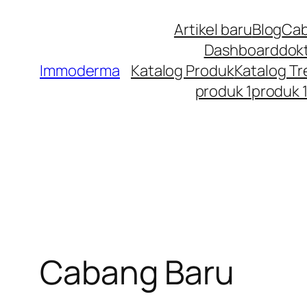
Artikel baru
Blog
Cab
Dashboard
dok
Immoderma
Katalog Produk
Katalog T
produk 1
produk 
Cabang Baru